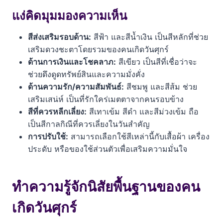
ทำความรู้จักนิสัยพื้นฐานของคนเกิดวันศุกร์
แง่คิดมุมมองความเห็น
สีถูกโฉลกคนเกิดวันศุกร์ เสริมดวงด้านไหนบ้าง
สีส่งเสริมรอบด้าน:
สีฟ้า และสีน้ำเงิน เป็นสีหลักที่ช่วย
เสริมดวงชะตาโดยรวมของคนเกิดวันศุกร์
วิธีเลือกใช้สีถูกโฉลกในชีวิตประจำวัน
ด้านการเงินและโชคลาภ:
สีเขียว เป็นสีที่เชื่อว่าจะ
ช่วยดึงดูดทรัพย์สินและความมั่งคั่ง
สีที่คนเกิดวันศุกร์ควรหลีกเลี่ยง (สีกาลกิณี)
ด้านความรัก/ความสัมพันธ์:
สีชมพู และสีส้ม ช่วย
ดูเรื่องแนะนำเพิ่มเติม
เสริมเสน่ห์ เป็นที่รักใคร่เมตตาจากคนรอบข้าง
สีที่ควรหลีกเลี่ยง:
สีเทาเข้ม สีดำ และสีม่วงเข้ม ถือ
คำถามที่พบบ่อย (FAQ)
เป็นสีกาลกิณีที่ควรเลี่ยงในวันสำคัญ
การปรับใช้:
สามารถเลือกใช้สีเหล่านี้กับเสื้อผ้า เครื่อง
ถ้าไม่ชอบสีถูกโฉลกของตัวเองเลย ควรทำอย่างไร?
ประดับ หรือของใช้ส่วนตัวเพื่อเสริมความมั่นใจ
จำเป็นต้องใช้สีถูกโฉลกทุกวันหรือไม่?
สีถูกโฉลกคนเกิดวันศุกร์ใช้กับของใหญ่อย่างรถหรือบ้าน
ทำความรู้จักนิสัยพื้นฐานของคน
ได้ไหม?
เกิดวันศุกร์
ความเชื่อเรื่องสีมงคลประจำวันเกิดมีที่มาอย่างไร?