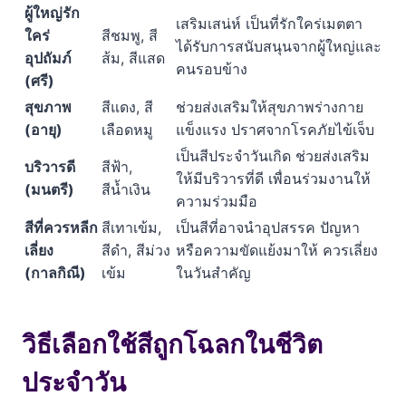
ผู้ใหญ่รัก
เสริมเสน่ห์ เป็นที่รักใคร่เมตตา
ใคร่
สีชมพู, สี
ได้รับการสนับสนุนจากผู้ใหญ่และ
อุปถัมภ์
ส้ม, สีแสด
คนรอบข้าง
(ศรี)
สุขภาพ
สีแดง, สี
ช่วยส่งเสริมให้สุขภาพร่างกาย
(อายุ)
เลือดหมู
แข็งแรง ปราศจากโรคภัยไข้เจ็บ
เป็นสีประจำวันเกิด ช่วยส่งเสริม
บริวารดี
สีฟ้า,
ให้มีบริวารที่ดี เพื่อนร่วมงานให้
(มนตรี)
สีน้ำเงิน
ความร่วมมือ
สีที่ควรหลีก
สีเทาเข้ม,
เป็นสีที่อาจนำอุปสรรค ปัญหา
เลี่ยง
สีดำ, สีม่วง
หรือความขัดแย้งมาให้ ควรเลี่ยง
(กาลกิณี)
เข้ม
ในวันสำคัญ
วิธีเลือกใช้สีถูกโฉลกในชีวิต
ประจำวัน