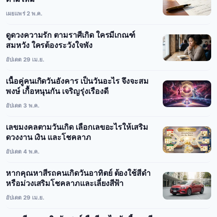
เผยแพร่ 2 พ.ค.
ดูดวงความรัก ตามราศีเกิด ใครมีเกณฑ์
สมหวัง ใครต้องระวังใจพัง
อัปเดต 29 เม.ย.
เนื้อคู่คนเกิดวันอังคาร เป็นวันอะไร จึงจะสม
พงษ์ เกื้อหนุนกัน เจริญรุ่งเรืองดี
อัปเดต 3 พ.ค.
เลขมงคลตามวันเกิด เลือกเลขอะไรให้เสริม
ดวงงาน เงิน และโชคลาภ
อัปเดต 4 พ.ค.
หากคุณหาสีรถคนเกิดวันอาทิตย์ ต้องใช้สีดำ
หรือม่วงเสริมโชคลาภและเลี่ยงสีฟ้า
อัปเดต 29 เม.ย.