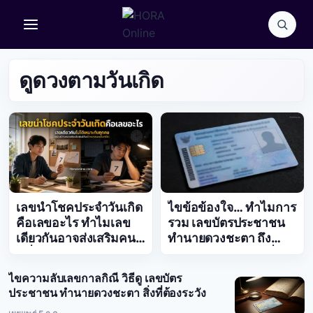
Skip
to
content
ดูดวงตามวันเกิด
เลขนำโชคประจำวันเกิด
ไขข้อข้องใจ… ทำไมการ
คือเลขอะไร ทำไมเลข
รวม เลขบัตรประชาชน
เดียวกันอาจส่งเสริมคน
ทำนายดวงชะตา ถึง
หนึ่งแต่ไม่เหมาะกับอีก
แม่นยำอย่างไม่น่าเชื่อ
คน
ไขความลับเลขกาลกิณี วิธีดู เลขบัตร
ประชาชน ทำนายดวงชะตา สิ่งที่ต้องระวัง