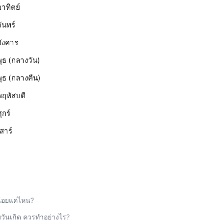
าทิตย์
ันทร์
ังคาร
ุธ (กลางวัน)
ุธ (กลางคืน)
ฤหัสบดี
กร์
สาร์
น้อยแค่ไหน?
มวันเกิด ควรทำอย่างไร?