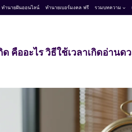
ทำนายฝันออนไลน์
ทำนายเบอร์มงคล ฟรี
รวมบทความ
กิด คืออะไร วิธีใช้เวลาเกิดอ่านด