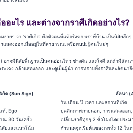
าอย่างสิ้นเชิง
ืออะไร และต่างจากราศีเกิดอย่างไร?
่ายๆ ว่า ‘ราศีเกิด’ คือตัวตนที่แท้จริงของเราที่บ้าน เป็นนิสัยลึกๆ 
เราแสดงออกเมื่ออยู่ในที่สาธารณะหรือพบปะผู้คนใหม่ๆ
้ำ) อาจมีนิสัยพื้นฐานเป็นคนอ่อนไหว ช่างฝัน และใจดี แต่ถ้ามีลัคนา
ระเฉง กล้าแสดงออก และดูเป็นผู้นำ การทราบทั้งราศีและลัคนาจึงช
ีเกิด (Sun Sign)
ลัคนา (
วัน เดือน ปี เวลา และสถานที่เกิด
แท้, Ego
บุคลิกภาพภายนอก, การแสดงออก,
าณ 30 วัน/ครั้ง
เปลี่ยนราศีทุกๆ 2 ชั่วโมงโดยประ
ิสัยและแนวโน้ม
กำหนดจุดเริ่มต้นของภพทั้ง 12 ใน