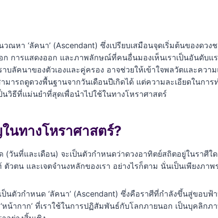
ณหา ‘ลัคนา’ (Ascendant) ซึ่งเปรียบเสมือนจุดเริ่มต้นของดวงชะต
อก การแสดงออก และภาพลักษณ์ที่คนอื่นมองเห็นเราเป็นอันดับแ
บลัคนาของตัวเองและคู่ครอง อาจช่วยให้เข้าใจพลวัตและความเข้ากั
งสามารถดูดวงพื้นฐานจากวันเดือนปีเกิดได้ แต่ความละเอียดในก
นวิธีที่แม่นยำที่สุดเพื่อนำไปใช้ในทางโหราศาสตร์
ัญในทางโหราศาสตร์?
นที่และเดือน) จะเป็นตัวกำหนดว่าดวงอาทิตย์สถิตอยู่ในราศีใด ณ ว
นแท้ ตัวตน และเจตจำนงหลักของเรา อย่างไรก็ตาม นั่นเป็นเพียงภาพร
เป็นตัวกำหนด ‘ลัคนา’ (Ascendant) ซึ่งคือราศีที่กำลังขึ้นสู่ขอบ
อ ‘หน้ากาก’ ที่เราใช้ในการปฏิสัมพันธ์กับโลกภายนอก เป็นบุคลิกภา