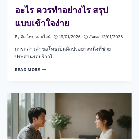
อะไร ควรทำอย่างไร สรุป
แบบเข้าใจง่าย
By
ทีม โหราออนไลน์
19/01/2026
อัพเดต
12/01/2026
การกล่าวคำขอโทษเป็นศิลปะอย่างหนึ่งที่ช่วย
ประสานรอยร้าวใ…
วิธี
READ MORE
ขอโทษ
ตาม
วัน
เกิด
คือ
อะไร
ควร
ทำ
อย่างไร
สรุป
แบบ