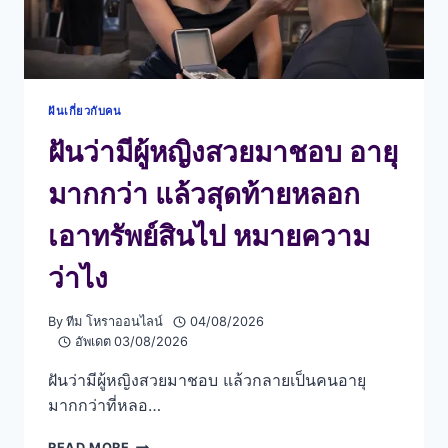
ฝันเกี่ยวกับคน
ฝันว่ามีผู้หญิงสวยมาชอบ อายุ
มากกว่า แล้วสุดท้ายหลอก
เอาทรัพย์สินไป หมายความ
ว่าไง
By
ทีม โหราออนไลน์
04/08/2026
อัพเดต
03/08/2026
ฝันว่ามีผู้หญิงสวยมาชอบ แล้วกลายเป็นคนอายุ
มากกว่าที่หลอ…
ฝัน
READ MORE