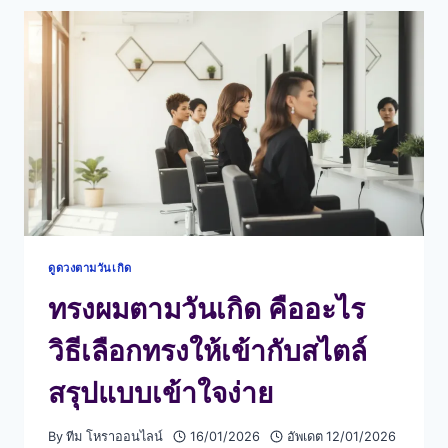
เกิด
คือ
อะไร
วิธี
ดู
ความ
เข้า
กัน
แบบ
มี
เหตุผล
สรุป
แบบ
ดูดวงตามวันเกิด
เข้าใจ
ง่าย
ทรงผมตามวันเกิด คืออะไร
วิธีเลือกทรงให้เข้ากับสไตล์
สรุปแบบเข้าใจง่าย
By
ทีม โหราออนไลน์
16/01/2026
อัพเดต
12/01/2026