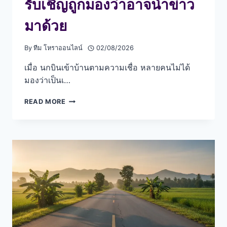
รับเชิญถูกมองว่าอาจนำข่าว
มาด้วย
By
ทีม โหราออนไลน์
02/08/2026
เมื่อ นกบินเข้าบ้านตามความเชื่อ หลายคนไม่ได้
มองว่าเป็นเ…
นก
READ MORE
บิน
เข้า
บ้าน
ตาม
ความ
เชื่อ
หมาย
ถึง
อะไร
เมื่อ
แขก
ที่