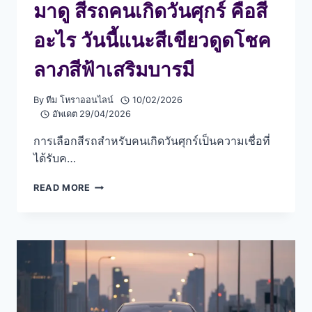
มาดู สีรถคนเกิดวันศุกร์ คือสี
เลี่ยง
สี
อะไร วันนี้แนะสีเขียวดูดโชค
ฟ้า
ลาภสีฟ้าเสริมบารมี
By
ทีม โหราออนไลน์
10/02/2026
อัพเดต
29/04/2026
การเลือกสีรถสำหรับคนเกิดวันศุกร์เป็นความเชื่อที่
ได้รับค…
มาดู
READ MORE
สี
รถ
คน
เกิด
วัน
ศุกร์
คือ
สี
อะไร