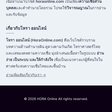
เนื้อหาบนเว็บไซต์
horaonline.com
เป็นเพียง
ความเชื่อส่วน
บุคคล
และคำทำนายโดยรวม โปรดใช้
วิจารณญาณ
ในการอ่าน
และรับข้อมูล
เกี่ยวกับโหรา ออนไลน์
โหรา ออนไลน์ (HoraOnline.com)
คือเว็บไซต์รวบรวม
บทความด้านทำนายฝัน ดูดวงตามวันเกิด โหราศาสตร์ไทย
และเลขมงคลตามความเชื่อ มุ่งนำเสนอเนื้อหาในรูปแบบ
อ่าน
ง่าย เป็นระบบ และให้กำลังใจ
เพื่อเป็นแนวทางแก่ผู้ที่สนใจใน
ศาสตร์แห่งความเชื่อไทยและพื้นบ้าน
อ่านเพิ่มเติมเกี่ยวกับเรา →
© 2026 HORA Online All rights reserved.