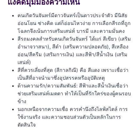
ทำความเข้าใจพื้นฐานนิสัยของคนเกิดวันจันทร์
แง่คิดมุมมองความเห็น
สีรถมงคลเสริมดวงสำหรับคนเกิดวันจันทร์
คนเกิดวันจันทร์มีดาวจันทร์เป็นดาวประจำตัว มีนิสัย
อ่อนโยน ช่างคิด แต่ก็อ่อนไหวง่าย การเลือกสีรถที่ถูก
สีรถที่ควรเลี่ยงสำหรับคนเกิดวันจันทร์ (สีกาลกิณี)
โฉลกจึงเน้นการเสริมเสน่ห์ บารมี และความมั่นคง
สีรถมงคลสำหรับคนเกิดวันจันทร์ ได้แก่ สีเขียว (เสริม
ตารางสรุปสีรถมงคลและสีที่ควรเลี่ยงสำหรับคนเกิดวัน
อำนาจวาสนา), สีดำ (เสริมความปลอดภัย), สีเหลือง
จันทร์
อ่อน/สีครีม (เสริมการเงิน) และสีฟ้า/สีน้ำเงิน (เสริม
เลือกสีรถอย่างไรให้เหมาะกับไลฟ์สไตล์และการใช้งาน
เสน่ห์)
จริง
สีที่ควรเลี่ยงที่สุด (สีกาลกิณี) คือ สีแดง เพราะเชื่อว่า
เป็นสีที่อาจนำมาซึ่งอุปสรรคหรืออุบัติเหตุ
โปรดใช้วิจารณญาณ
ด้านความรัก/ความสัมพันธ์: สีฟ้าและสีน้ำเงินเชื่อว่า
ช่วยเสริมเสน่ห์เมตตา ทำให้เป็นที่รักใคร่ของผู้คนรอบ
ดูเรื่องแนะนำเพิ่มเติม
ข้าง
คำถามที่พบบ่อย (FAQ)
นอกเหนือจากความเชื่อ ควรคำนึงถึงไลฟ์สไตล์ การ
ใช้งานจริง และความชอบส่วนตัวเป็นหลักในการ
ถ้าชอบรถสีแดงซึ่งเป็นสีกาลกิณีของคนเกิดวันจันทร์ ควร
ตัดสินใจ
ทำอย่างไร?