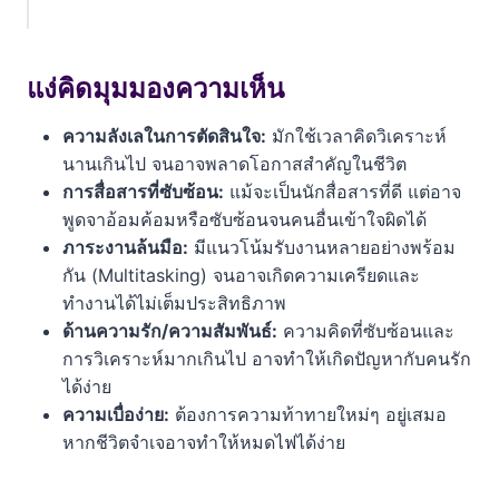
แง่คิดมุมมองความเห็น
ทำความเข้าใจนิสัยพื้นฐานของคนเกิดวันพุธกลางวัน
แง่คิดมุมมองความเห็น
5 ข้อควรระวังคนเกิดวันพุธกลางวัน ที่ต้องรู้เพื่อพัฒนา
ความลังเลในการตัดสินใจ:
มักใช้เวลาคิดวิเคราะห์
ตนเอง
นานเกินไป จนอาจพลาดโอกาสสำคัญในชีวิต
การสื่อสารที่ซับซ้อน:
แม้จะเป็นนักสื่อสารที่ดี แต่อาจ
1. ความลังเล ตัดสินใจไม่เด็ดขาด
พูดจาอ้อมค้อมหรือซับซ้อนจนคนอื่นเข้าใจผิดได้
ภาระงานล้นมือ:
มีแนวโน้มรับงานหลายอย่างพร้อม
2. การสื่อสารที่อาจสร้างความเข้าใจผิด
กัน (Multitasking) จนอาจเกิดความเครียดและ
3. รับงานหลายอย่างพร้อมกันจนเกินกำลัง (Multitasking
ทำงานได้ไม่เต็มประสิทธิภาพ
Overload)
ด้านความรัก/ความสัมพันธ์:
ความคิดที่ซับซ้อนและ
การวิเคราะห์มากเกินไป อาจทำให้เกิดปัญหากับคนรัก
4. ความสัมพันธ์ที่ซับซ้อนเพราะความคิดมาก
ได้ง่าย
5. ความเบื่อง่ายและต้องการความท้าทายใหม่ๆ
ความเบื่อง่าย:
ต้องการความท้าทายใหม่ๆ อยู่เสมอ
หากชีวิตจำเจอาจทำให้หมดไฟได้ง่าย
แนวทางปรับปรุงและพัฒนาตนเอง