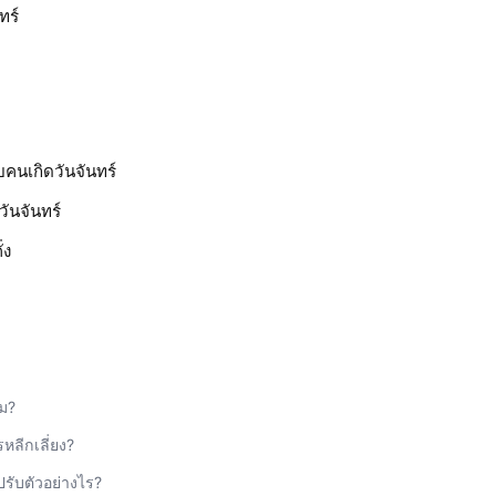
ทร์
คนเกิดวันจันทร์
ันจันทร์
่ง
หม?
หลีกเลี่ยง?
รปรับตัวอย่างไร?