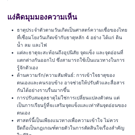
แง่คิดมุมมองความเห็น
ธาตุประจำตัวตามวันเกิด คืออะไร?
แง่คิดมุมมองความเห็น
วิธีดูธาตุประจำตัวจากวันเกิด (ตามตำราไทย)
ธาตุประจำตัวตามวันเกิดเป็นศาสตร์ความเชื่อของไทย
ที่เชื่อมโยงวันเกิดเข้ากับธาตุหลัก 4 อย่าง ได้แก่ ดิน
ลักษณะนิสัยตามธาตุทั้ง 4
น้ำ ลม และไฟ
แต่ละธาตุจะสะท้อนถึงอุปนิสัย จุดแข็ง และจุดอ่อนที่
คนธาตุไฟ (เกิดวันอาทิตย์, วันอังคาร)
แตกต่างกันออกไป ซึ่งสามารถใช้เป็นแนวทางในการ
คนธาตุน้ำ (เกิดวันจันทร์, วันศุกร์)
รู้จักตัวเอง
ด้านความรัก/ความสัมพันธ์: การเข้าใจธาตุของ
คนธาตุดิน (เกิดวันพุธกลางวัน, วันเสาร์)
ตนเองและคนรอบข้าง อาจช่วยให้ปรับตัวและสื่อสาร
กันได้อย่างราบรื่นมากขึ้น
คนธาตุลม (เกิดวันพุธกลางคืน, วันพฤหัสบดี)
การปรับสมดุลธาตุไม่ใช่การเปลี่ยนแปลงตัวตน แต่
วิธีปรับสมดุลธาตุเพื่อเสริมสร้างชีวิต
เป็นการเรียนรู้ที่จะเสริมจุดแข็งและเท่าทันจุดอ่อนของ
ตนเอง
โปรดใช้วิจารณญาณ
ศาสตร์นี้เป็นเพียงแนวทางเพื่อความเข้าใจ ไม่ควร
ยึดถือเป็นกฎเกณฑ์ตายตัวในการตัดสินใจเรื่องสำคัญ
ดูเรื่องแนะนำเพิ่มเติม