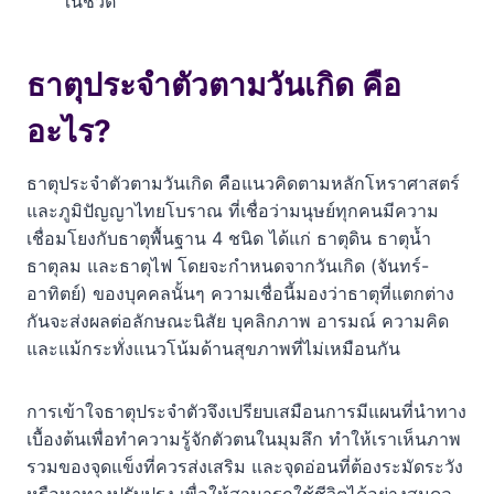
ในชีวิต
คำถามที่พบบ่อย (FAQ)
ธาตุประจำตัวตามวันเกิดเชื่อถือได้แค่ไหน?
ธาตุประจำตัวตามวันเกิด คือ
ถ้าเกิดวันพุธกลางคืน ต้องดูธาตุอะไร?
อะไร?
การรู้ธาตุของตัวเองมีประโยชน์อย่างไร?
ธาตุประจำตัวตามวันเกิด คือแนวคิดตามหลักโหราศาสตร์
เราสามารถเปลี่ยนธาตุประจำตัวได้หรือไม่?
และภูมิปัญญาไทยโบราณ ที่เชื่อว่ามนุษย์ทุกคนมีความ
เชื่อมโยงกับธาตุพื้นฐาน 4 ชนิด ได้แก่ ธาตุดิน ธาตุน้ำ
ธาตุลม และธาตุไฟ โดยจะกำหนดจากวันเกิด (จันทร์-
อาทิตย์) ของบุคคลนั้นๆ ความเชื่อนี้มองว่าธาตุที่แตกต่าง
กันจะส่งผลต่อลักษณะนิสัย บุคลิกภาพ อารมณ์ ความคิด
และแม้กระทั่งแนวโน้มด้านสุขภาพที่ไม่เหมือนกัน
การเข้าใจธาตุประจำตัวจึงเปรียบเสมือนการมีแผนที่นำทาง
เบื้องต้นเพื่อทำความรู้จักตัวตนในมุมลึก ทำให้เราเห็นภาพ
รวมของจุดแข็งที่ควรส่งเสริม และจุดอ่อนที่ต้องระมัดระวัง