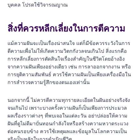
บุคคล โปรดใช้วิจารณญาณ
สิ่งที่ควรหลีกเลี่ยงในการตีความ
แม้ความฝันจะเป็นเรื่องน่าสนใจ แต่ก็มีข้อควรระวังในการ
ตีความเพื่อไม่ให้เกิดความวิตกกังวลจนเกินไป สิ่งแรกคือ
การหลีกเลี่ยงการตัดสินใจเรื่องสำคัญในชีวิตโดยอ้างอิง
จากความฝันเพียงอย่างเดียว เช่น การลาออกจากงาน หรือ
การยุติความสัมพันธ์ ควรใช้ความฝันเป็นเพียงเครื่องมือใน
การสำรวจความรู้สึกของตนเองเท่านั้น
นอกจากนี้ ไม่ควรตีความทุกรายละเอียดในฝันอย่างจริงจัง
จนเกินไป เพราะบางครั้งความฝันก็เป็นเพียงการประมวล
ผลเรื่องราวต่างๆ ที่พบเจอในแต่ละวัน อย่าปล่อยให้ความ
ฝันที่ดูไม่ดีมาบั่นทอนกำลังใจหรือสร้างความหวาดระแวง
ต่อคนรอบข้าง ควรใช้เหตุผลและข้อมูลในโลกความเป็น
จริงเป็นหลักในการดำเนินชีวิต