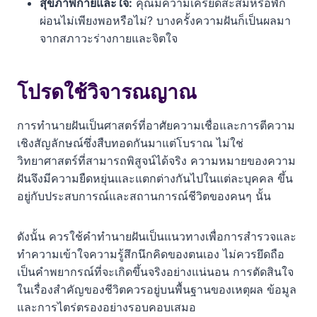
สุขภาพกายและใจ:
คุณมีความเครียดสะสมหรือพัก
ผ่อนไม่เพียงพอหรือไม่? บางครั้งความฝันก็เป็นผลมา
จากสภาวะร่างกายและจิตใจ
โปรดใช้วิจารณญาณ
การทำนายฝันเป็นศาสตร์ที่อาศัยความเชื่อและการตีความ
เชิงสัญลักษณ์ซึ่งสืบทอดกันมาแต่โบราณ ไม่ใช่
วิทยาศาสตร์ที่สามารถพิสูจน์ได้จริง ความหมายของความ
ฝันจึงมีความยืดหยุ่นและแตกต่างกันไปในแต่ละบุคคล ขึ้น
อยู่กับประสบการณ์และสถานการณ์ชีวิตของคนๆ นั้น
ดังนั้น ควรใช้คำทำนายฝันเป็นแนวทางเพื่อการสำรวจและ
ทำความเข้าใจความรู้สึกนึกคิดของตนเอง ไม่ควรยึดถือ
เป็นคำพยากรณ์ที่จะเกิดขึ้นจริงอย่างแน่นอน การตัดสินใจ
ในเรื่องสำคัญของชีวิตควรอยู่บนพื้นฐานของเหตุผล ข้อมูล
และการไตร่ตรองอย่างรอบคอบเสมอ