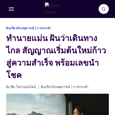
Skip
to
content
ฝันเกี่ยวกับเหตุการณ์ | การกระทำ
ทำนายแม่น ฝันว่าเดินทาง
ไกล สัญญาณเริ่มต้นใหม่ก้าว
สู่ความสำเร็จ พร้อมเลขนำ
โชค
By
ทีม โหราออนไลน์
ฝันเกี่ยวกับเหตุการณ์ | การกระทำ