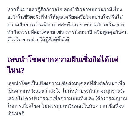
หากตื่นมาแล้วรู้สึกกังวลใจ ลองใช้เวลาทบทวนว่ามีเรื่อง
อะไรในชีวิตจริงที่ทำให้คุณเครียดหรือไม่สบายใจหรือไม่
ความฝันอาจเป็นเพียงภาพสะท้อนของความกังวลนั้น การ
ทำกิจกรรมที่ผ่อนคลาย เช่น การนั่งสมาธิ หรือพูดคุยกับคน
ที่ไว้ใจ อาจช่วยให้รู้สึกดีขึ้นได้
เลขนำโชคจากความฝันเชื่อถือได้แค่
ไหน?
เลขนำโชคเป็นเพียงความเชื่อส่วนบุคคลที่สืบต่อกันมาเพื่อ
เป็นความหวังและกำลังใจ ไม่มีหลักประกันว่าจะถูกรางวัล
เสมอไป ควรพิจารณาเพื่อความบันเทิงและใช้วิจารณญาณ
ในการเสี่ยงโชค ไม่ควรทุ่มเทเงินทองไปกับความเชื่อนี้จน
เกินพอดี