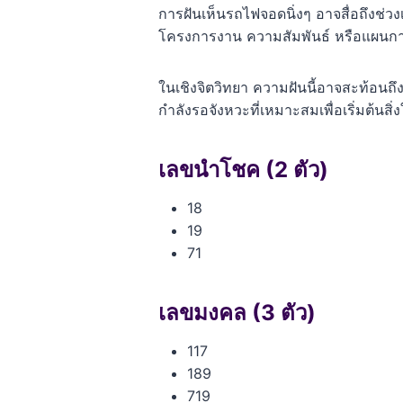
การฝันเห็นรถไฟจอดนิ่งๆ อาจสื่อถึงช่วง
โครงการงาน ความสัมพันธ์ หรือแผนการท
ในเชิงจิตวิทยา ความฝันนี้อาจสะท้อนถ
กำลังรอจังหวะที่เหมาะสมเพื่อเริ่มต้นส
เลขนำโชค (2 ตัว)
18
19
71
เลขมงคล (3 ตัว)
117
189
719