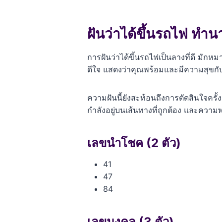
ฝันว่าได้ขึ้นรถไฟ ทำน
การฝันว่าได้ขึ้นรถไฟเป็นลางที่ดี มักหม
ดีใจ แสดงว่าคุณพร้อมและมีความสุขกับกา
ความฝันนี้ยังสะท้อนถึงการตัดสินใจครั
กำลังอยู่บนเส้นทางที่ถูกต้อง และความ
เลขนำโชค (2 ตัว)
41
47
84
เลขมงคล (3 ตัว)