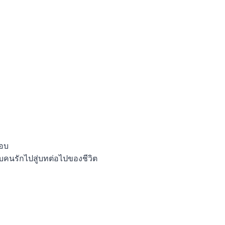
ชอบ
บคนรักไปสู่บทต่อไปของชีวิต