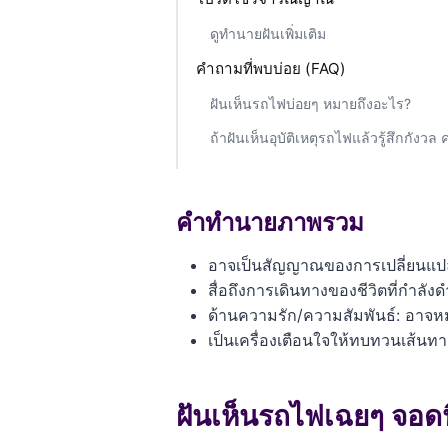
ดูทำนายฝันเพิ่มเติม
คำถามที่พบบ่อย (FAQ)
ฝันเห็นรถไฟบ่อยๆ หมายถึงอะไร?
ถ้าฝันเห็นอุบัติเหตุรถไฟแล้วรู้สึกกังว
คำทำนายภาพรวม
อาจเป็นสัญญาณของการเปลี่ยนแปลงคร
สื่อถึงการเดินทางของชีวิตที่กำลั
ด้านความรัก/ความสัมพันธ์: อาจหมา
เป็นเครื่องเตือนใจให้ทบทวนเส้นทาง
ฝันเห็นรถไฟเฉยๆ จอดนิ