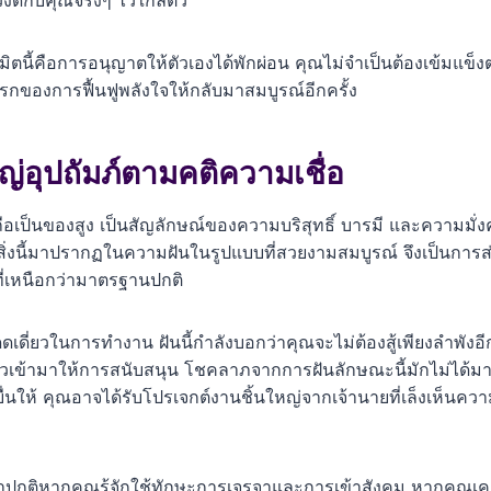
ดีกับคุณจริงๆ ไว้ใกล้ตัว
นิมิตนี้คือการอนุญาตให้ตัวเองได้พักผ่อน คุณไม่จำเป็นต้องเข้
วแรกของการฟื้นฟูพลังใจให้กลับมาสมบูรณ์อีกครั้ง
หญ่อุปถัมภ์ตามคติความเชื่อ
เป็นของสูง เป็นสัญลักษณ์ของความบริสุทธิ์ บารมี และความมั่งคั่
สิ่งนี้มาปรากฏในความฝันในรูปแบบที่สวยงามสมบูรณ์ จึงเป็นการ
่เหนือกว่ามาตรฐานปกติ
ดี่ยวในการทำงาน ฝันนี้กำลังบอกว่าคุณจะไม่ต้องสู้เพียงลำพังอีกต่อ
าวเข้ามาให้การสนับสนุน โชคลาภจากการฝันลักษณะนี้มักไม่ได้มา
นให้ คุณอาจได้รับโปรเจกต์งานชิ้นใหญ่จากเจ้านายที่เล็งเห็นคว
ว่าปกติหากคุณรู้จักใช้ทักษะการเจรจาและการเข้าสังคม หากคุณเคยมี