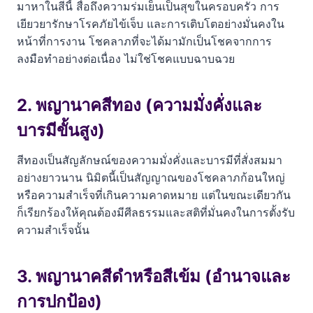
มาหาในสีนี้ สื่อถึงความร่มเย็นเป็นสุขในครอบครัว การ
เยียวยารักษาโรคภัยไข้เจ็บ และการเติบโตอย่างมั่นคงใน
หน้าที่การงาน โชคลาภที่จะได้มามักเป็นโชคจากการ
ลงมือทำอย่างต่อเนื่อง ไม่ใช่โชคแบบฉาบฉวย
2. พญานาคสีทอง (ความมั่งคั่งและ
บารมีขั้นสูง)
สีทองเป็นสัญลักษณ์ของความมั่งคั่งและบารมีที่สั่งสมมา
อย่างยาวนาน นิมิตนี้เป็นสัญญาณของโชคลาภก้อนใหญ่
หรือความสำเร็จที่เกินความคาดหมาย แต่ในขณะเดียวกัน
ก็เรียกร้องให้คุณต้องมีศีลธรรมและสติที่มั่นคงในการตั้งรับ
ความสำเร็จนั้น
3. พญานาคสีดำหรือสีเข้ม (อำนาจและ
การปกป้อง)