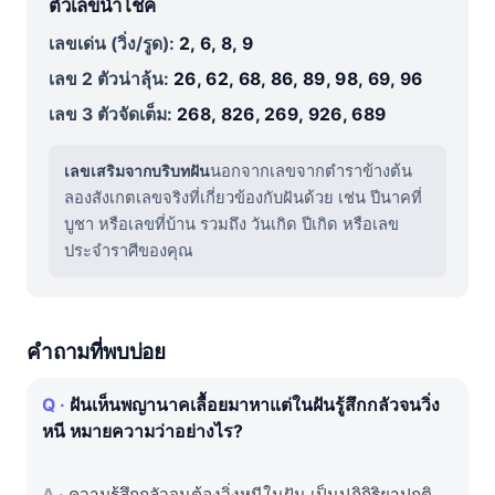
ตัวเลขนำโชค
เลขเด่น (วิ่ง/รูด):
2, 6, 8, 9
เลข 2 ตัวน่าลุ้น:
26, 62, 68, 86, 89, 98, 69, 96
เลข 3 ตัวจัดเต็ม:
268, 826, 269, 926, 689
เลขเสริมจากบริบทฝัน
นอกจากเลขจากตำราข้างต้น
ลองสังเกตเลขจริงที่เกี่ยวข้องกับฝันด้วย เช่น ปีนาคที่
บูชา หรือเลขที่บ้าน รวมถึง วันเกิด ปีเกิด หรือเลข
ประจำราศีของคุณ
คำถามที่พบบ่อย
ฝันเห็นพญานาคเลื้อยมาหาแต่ในฝันรู้สึกกลัวจนวิ่ง
หนี หมายความว่าอย่างไร?
ความรู้สึกกลัวจนต้องวิ่งหนีในฝัน เป็นปฏิกิริยาปกติ