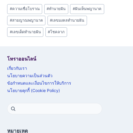
Post
#
ความเชื่อโบราณ
#
ทำนายฝัน
#
ฝันเห็นพญานาค
Tags:
#
สายญาณพญานาค
#
เลขมงคลทำนายฝัน
#
เลขเด็ดทำนายฝัน
#
โชคลาภ
โหราออนไลน์
เกี่ยวกับเรา
นโยบายความเป็นส่วนตัว
ข้อกำหนดและเงื่อนไขการให้บริการ
นโยบายคุกกี้ (Cookie Policy)
หมายเหตุ