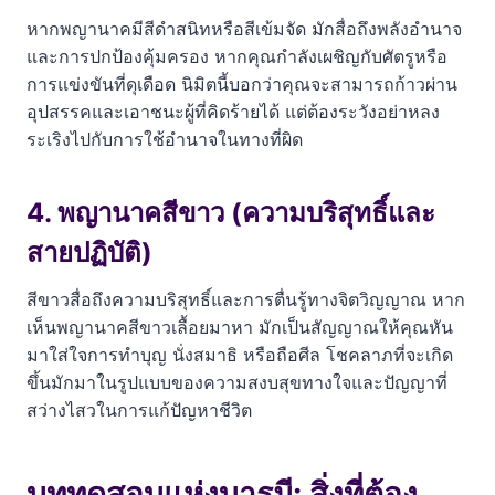
หากพญานาคมีสีดำสนิทหรือสีเข้มจัด มักสื่อถึงพลังอำนาจ
และการปกป้องคุ้มครอง หากคุณกำลังเผชิญกับศัตรูหรือ
การแข่งขันที่ดุเดือด นิมิตนี้บอกว่าคุณจะสามารถก้าวผ่าน
อุปสรรคและเอาชนะผู้ที่คิดร้ายได้ แต่ต้องระวังอย่าหลง
ระเริงไปกับการใช้อำนาจในทางที่ผิด
4. พญานาคสีขาว (ความบริสุทธิ์และ
สายปฏิบัติ)
สีขาวสื่อถึงความบริสุทธิ์และการตื่นรู้ทางจิตวิญญาณ หาก
เห็นพญานาคสีขาวเลื้อยมาหา มักเป็นสัญญาณให้คุณหัน
มาใส่ใจการทำบุญ นั่งสมาธิ หรือถือศีล โชคลาภที่จะเกิด
ขึ้นมักมาในรูปแบบของความสงบสุขทางใจและปัญญาที่
สว่างไสวในการแก้ปัญหาชีวิต
บททดสอบแห่งบารมี: สิ่งที่ต้อง