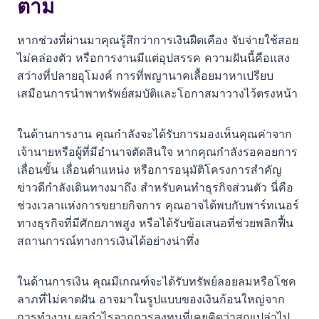
ตาม
หากช่วงที่ผ่านมาคุณรู้สึกว่าการเงินฝืดเคือง จับจ่ายใช้สอย
ไม่คล่องตัว หรือการงานมีแต่อุปสรรค ความฝันนี้คือแสง
สว่างที่ปลายอุโมงค์ การที่พญานาคเลื้อยมาหาเปรียบ
เสมือนการนำพาทรัพย์สมบัติและโอกาสมาวางไว้ตรงหน้า
ในด้านการงาน คุณกำลังจะได้รับการมองเห็นคุณค่าจาก
เจ้านายหรือผู้ที่มีอำนาจตัดสินใจ หากคุณกำลังรอคอยการ
เลื่อนขั้น เลื่อนตำแหน่ง หรือการอนุมัติโครงการสำคัญ
ข่าวดีกำลังเดินทางมาถึง สำหรับคนทำธุรกิจส่วนตัว นี่คือ
ช่วงเวลาแห่งการขยายกิจการ คุณอาจได้พบกับพาร์ทเนอร์
ทางธุรกิจที่มีศักยภาพสูง หรือได้รับข้อเสนอที่ช่วยพลิกฟื้น
สถานการณ์ทางการเงินได้อย่างน่าทึ่ง
ในด้านการเงิน คุณมีเกณฑ์จะได้รับทรัพย์ลอยลมหรือโชค
ลาภที่ไม่คาดฝัน อาจมาในรูปแบบของเงินก้อนใหญ่จาก
การทำงาน ผลกำไรจากการลงทุนที่เคยคิดว่าสูญเปล่าไป