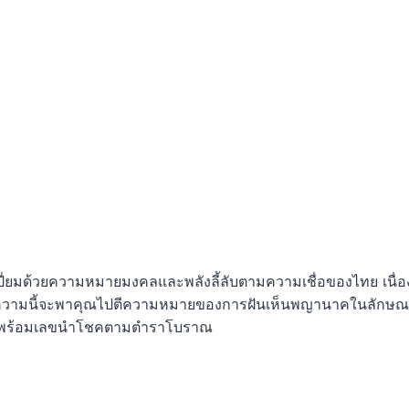
เปี่ยมด้วยความหมายมงคลและพลังลี้ลับตามความเชื่อของไทย เน
วามนี้จะพาคุณไปตีความหมายของการฝันเห็นพญานาคในลักษณะต่
วิต พร้อมเลขนำโชคตามตำราโบราณ