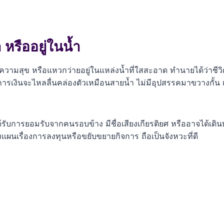
หรืออยู่ในน้ำ
ความสุข หรือแหวกว่ายอยู่ในแหล่งน้ำที่ใสสะอาด ทำนายได้ว่าช
ารเงินจะไหลลื่นคล่องตัวเหมือนสายน้ำ ไม่มีอุปสรรคมาขวางกั้น
ับการยอมรับจากคนรอบข้าง มีชื่อเสียงเกียรติยศ หรืออาจได้เดินทา
นเรื่องการลงทุนหรือขยับขยายกิจการ ถือเป็นจังหวะที่ดี