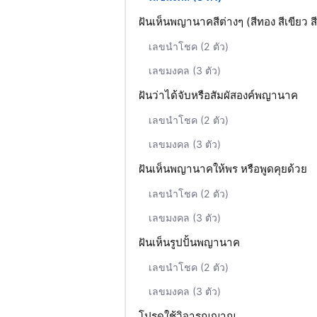
ฝันเห็นพญานาคสีต่างๆ (สีทอง สีเขียว ส
เลขนำโชค (2 ตัว)
เลขมงคล (3 ตัว)
ฝันว่าได้จับหรือสัมผัสองค์พญานาค
เลขนำโชค (2 ตัว)
เลขมงคล (3 ตัว)
ฝันเห็นพญานาคให้พร หรือพูดคุยด้วย
เลขนำโชค (2 ตัว)
เลขมงคล (3 ตัว)
ฝันเห็นรูปปั้นพญานาค
เลขนำโชค (2 ตัว)
เลขมงคล (3 ตัว)
โปรดใช้วิจารณญาณ