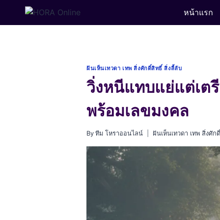
Skip
หน้าแรก
to
content
ฝันเห็นเทวดา เทพ สิ่งศักดิ์สิทธิ์ สิ่งลี้ลับ
วิ่งหนีแทบแย่แต่เต
พร้อมเลขมงคล
By
ทีม โหราออนไลน์
ฝันเห็นเทวดา เทพ สิ่งศักดิ์สิ