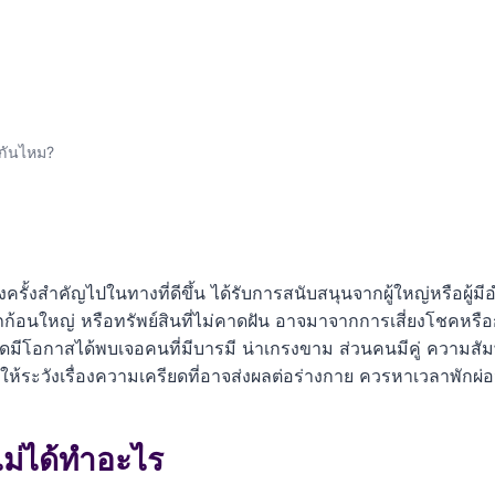
กันไหม?
รั้งสำคัญไปในทางที่ดีขึ้น ได้รับการสนับสนุนจากผู้ใหญ่หรือผู้ม
ก้อนใหญ่ หรือทรัพย์สินที่ไม่คาดฝัน อาจมาจากการเสี่ยงโชคหรื
ีโอกาสได้พบเจอคนที่มีบารมี น่าเกรงขาม ส่วนคนมีคู่ ความสัมพ
ห้ระวังเรื่องความเครียดที่อาจส่งผลต่อร่างกาย ควรหาเวลาพักผ่อ
ม่ได้ทำอะไร