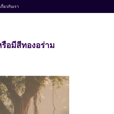
เกี่ยวกับเรา
รือมีสีทองอร่าม