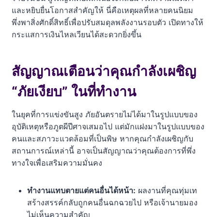
และหยิบยื่นโอกาสสำคัญให้ นี่คือเหตุผลที่หลายคนนิยม
เคล็ดลับการพกวัตถุมงคลให้เห็นผลและพลังงานไม่ตก
พึ่งพาสิ่งศักดิ์สิทธิ์เพื่อปรับสมดุลพลังงานรอบตัว เปิดทางให้
กระแสการเงินไหลเวียนได้สะดวกยิ่งขึ้น
สรุปเคล็ดลับการเลือกเครื่องรางหนุนดวง
คำถามที่พบบ่อย
สัญญาณเตือนว่าคุณกำลังเผชิญ
เรื่องแนะนำ
“ภัยเงียบ” ในที่ทำงาน
ในยุคที่การแข่งขันสูง ภัยอันตรายไม่ได้มาในรูปแบบของ
อุบัติเหตุหรือภูตผีปีศาจเสมอไป แต่มักแฝงมาในรูปแบบของ
คนและสภาวะแวดล้อมที่เป็นพิษ หากคุณกำลังเผชิญกับ
สถานการณ์เหล่านี้ อาจเป็นสัญญาณว่าคุณต้องการที่พึ่ง
ทางใจเพื่อเสริมความมั่นคง
ทำงานแทบตายแต่คนอื่นได้หน้า:
ผลงานที่คุณทุ่มเท
สร้างสรรค์กลับถูกคนอื่นฉกฉวยไป หรือเจ้านายมอง
ไม่เห็นความสำคัญ