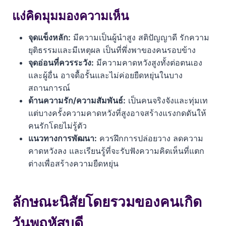
ลักษณะนิสัยโดยรวมของคนเกิดวันพฤหัสบดี
แง่คิดมุมมองความเห็น
เจาะลึกจุดแข็งของคนเกิดวันพฤหัสบดี
จุดแข็งหลัก:
มีความเป็นผู้นำสูง สติปัญญาดี รักความ
ยุติธรรมและมีเหตุผล เป็นที่พึ่งพาของคนรอบข้าง
จุดอ่อนที่คนเกิดวันพฤหัสบดีควรทำความเข้าใจ
จุดอ่อนที่ควรระวัง:
มีความคาดหวังสูงทั้งต่อตนเอง
และผู้อื่น อาจดื้อรั้นและไม่ค่อยยืดหยุ่นในบาง
แนวทางการพัฒนาตนเองและเสริมจุดแข็ง
สถานการณ์
โปรดใช้วิจารณญาณ
ด้านความรัก/ความสัมพันธ์:
เป็นคนจริงจังและทุ่มเท
แต่บางครั้งความคาดหวังที่สูงอาจสร้างแรงกดดันให้
ดูเรื่องแนะนำเพิ่มเติม
คนรักโดยไม่รู้ตัว
แนวทางการพัฒนา:
ควรฝึกการปล่อยวาง ลดความ
คำถามที่พบบ่อย (FAQ)
คาดหวังลง และเรียนรู้ที่จะรับฟังความคิดเห็นที่แตก
ต่างเพื่อสร้างความยืดหยุ่น
คนเกิดวันพฤหัสบดีเหมาะกับงานแบบไหน?
จุดอ่อนเรื่องความคาดหวังสูงของคนเกิดวันพฤหัสบดีแก้ไข
ได้อย่างไร?
ลักษณะนิสัยโดยรวมของคนเกิด
ในด้านความรัก คนเกิดวันพฤหัสบดีเป็นคนแบบไหน?
วันพฤหัสบดี