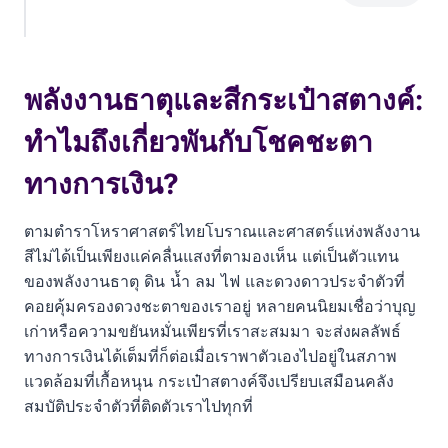
พลังงานธาตุและสีกระเป๋าสตางค์: ทำไมถึงเกี่ยวพันกับ
โชคชะตาทางการเงิน?
พลังงานธาตุและสีกระเป๋าสตางค์:
เจาะลึก สีกระเป๋าสตางค์ ตามวันเกิด ทั้ง 7 วัน พร้อมสี
ต้องห้าม
ทำไมถึงเกี่ยวพันกับโชคชะตา
1. คนเกิดวันอาทิตย์: เติมเชื้อไฟแห่งความมั่งคั่ง
ทางการเงิน?
2. คนเกิดวันจันทร์: สร้างความหนักแน่น กักเก็บทรัพย์
ตามตำราโหราศาสตร์ไทยโบราณและศาสตร์แห่งพลังงาน
สีไม่ได้เป็นเพียงแค่คลื่นแสงที่ตามองเห็น แต่เป็นตัวแทน
3. คนเกิดวันอังคาร: เบรกความใจร้อน ดึงดูดสภาพคล่อง
ของพลังงานธาตุ ดิน น้ำ ลม ไฟ และดวงดาวประจำตัวที่
4. คนเกิดวันพุธ (กลางวัน): เสริมวาทศิลป์ เจรจาพารวย
คอยคุ้มครองดวงชะตาของเราอยู่ หลายคนนิยมเชื่อว่าบุญ
เก่าหรือความขยันหมั่นเพียรที่เราสะสมมา จะส่งผลลัพธ์
5. คนเกิดวันพุธ (กลางคืน): ปัดเป่าอุปสรรค เปิดทางความ
ทางการเงินได้เต็มที่ก็ต่อเมื่อเราพาตัวเองไปอยู่ในสภาพ
ราบรื่น
แวดล้อมที่เกื้อหนุน กระเป๋าสตางค์จึงเปรียบเสมือนคลัง
6. คนเกิดวันพฤหัสบดี: ดึงดูดความมั่นคงและผู้ใหญ่
สมบัติประจำตัวที่ติดตัวเราไปทุกที่
อุปถัมภ์