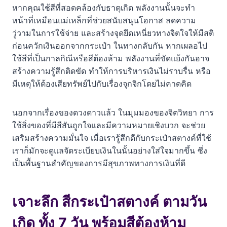
หากคุณใช้สีที่สอดคล้องกับธาตุเกิด พลังงานนั้นจะทำ
7. คนเกิดวันศุกร์: เสริมเสน่ห์ทางการเงินและโอกาสดีๆ
หน้าที่เหมือนแม่เหล็กที่ช่วยสนับสนุนโอกาส ลดความ
8. คนเกิดวันเสาร์: ทลายกำแพงความเหนื่อยล้า รับทรัพย์
วู่วามในการใช้จ่าย และสร้างจุดยึดเหนี่ยวทางจิตใจให้มีสติ
ก้อนใหญ่
ก่อนควักเงินออกจากกระเป๋า ในทางกลับกัน หากเผลอไป
ใช้สีที่เป็นกาลกิณีหรือสีต้องห้าม พลังงานที่ขัดแย้งกันอาจ
เคล็ดลับเบิกฤกษ์กระเป๋าใบใหม่ให้รับทรัพย์
สร้างความรู้สึกติดขัด ทำให้การบริหารเงินไม่ราบรื่น หรือ
สรุปเคล็ดลับกระเป๋าสตางค์คู่บารมี
มีเหตุให้ต้องเสียทรัพย์ไปกับเรื่องจุกจิกโดยไม่คาดคิด
คำถามที่พบบ่อย
นอกจากเรื่องของดวงดาวแล้ว ในมุมมองของจิตวิทยา การ
เรื่องแนะนำ
ใช้สิ่งของที่มีสีสันถูกใจและมีความหมายเชิงบวก จะช่วย
เสริมสร้างความมั่นใจ เมื่อเรารู้สึกดีกับกระเป๋าสตางค์ที่ใช้
เราก็มักจะดูแลจัดระเบียบเงินในนั้นอย่างใส่ใจมากขึ้น ซึ่ง
เป็นพื้นฐานสำคัญของการมีสุขภาพทางการเงินที่ดี
เจาะลึก สีกระเป๋าสตางค์ ตามวัน
เกิด ทั้ง 7 วัน พร้อมสีต้องห้าม