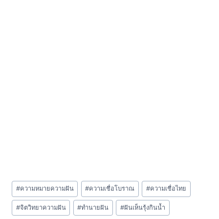
Post
#
ความหมายความฝัน
#
ความเชื่อโบราณ
#
ความเชื่อไทย
Tags:
#
จิตวิทยาความฝัน
#
ทำนายฝัน
#
ฝันเห็นรุ้งกินน้ำ