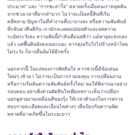
มิติทางความเชื่อโบราณและข้อห้ามที่ควรรู้
ประมาท” และ “การชะล่าใจ” หลายครั้งเมื่อคนเราหลุดพ้น
จากช่วงเวลาที่ยากลำบาก ไม่ว่าจะเป็นหนี้สินที่เริ่ม
สรุปนิมิตฝันเห็นรุ้งกินน้ำ
คลี่คลาย ปัญหาในที่ทำงานที่เบาบางลง หรือความสัมพันธ์
ที่กลับมาคืนดีกัน เรามักจะเผลอปล่อยตัวและลดความ
ตัวเลขนำโชค
ระมัดระวังลง ความฝันนี้กำลังเตือนสติว่า แม้พายุจะสงบลง
คำถามที่พบบ่อย
แล้ว แต่พื้นดินยังคงเฉอะแฉะ หากคุณรีบวิ่งไปข้างหน้าโดย
ไม่ระวัง ก็อาจลื่นล้มได้อีกครั้ง
เรื่องแนะนำ
นอกจากนี้ ในแง่ของการตัดสินใจ หากช่วงนี้มีข้อเสนอ
ใหม่ๆ เข้ามา ไม่ว่าจะเป็นการร่วมลงทุน การเปลี่ยนงาน
หรือการเริ่มต้นความสัมพันธ์ครั้งใหม่ ขอให้พิจารณาอย่าง
รอบคอบ อย่าเพิ่งด่วนตัดสินใจเพียงเพราะเห็นว่าเปลือก
นอกดูสวยงามเหมือนสีของรุ้ง ให้เวลาตัวเองในการตรวจ
สอบรายละเอียดและเงื่อนไขต่างๆ เพื่อป้องกันความผิด
พลาดที่อาจเกิดขึ้นในระยะยาว