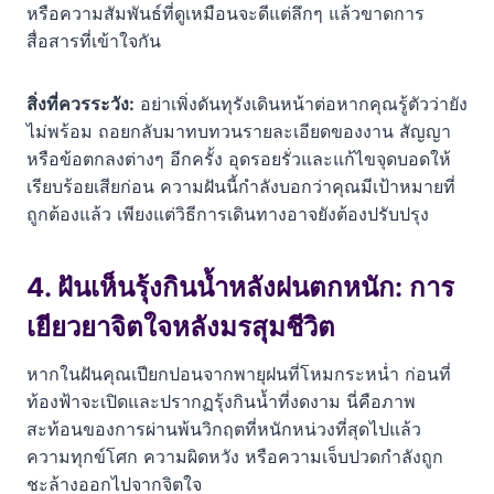
หรือความสัมพันธ์ที่ดูเหมือนจะดีแต่ลึกๆ แล้วขาดการ
สื่อสารที่เข้าใจกัน
สิ่งที่ควรระวัง:
อย่าเพิ่งดันทุรังเดินหน้าต่อหากคุณรู้ตัวว่ายัง
ไม่พร้อม ถอยกลับมาทบทวนรายละเอียดของงาน สัญญา
หรือข้อตกลงต่างๆ อีกครั้ง อุดรอยรั่วและแก้ไขจุดบอดให้
เรียบร้อยเสียก่อน ความฝันนี้กำลังบอกว่าคุณมีเป้าหมายที่
ถูกต้องแล้ว เพียงแต่วิธีการเดินทางอาจยังต้องปรับปรุง
4. ฝันเห็นรุ้งกินน้ำหลังฝนตกหนัก: การ
เยียวยาจิตใจหลังมรสุมชีวิต
หากในฝันคุณเปียกปอนจากพายุฝนที่โหมกระหน่ำ ก่อนที่
ท้องฟ้าจะเปิดและปรากฏรุ้งกินน้ำที่งดงาม นี่คือภาพ
สะท้อนของการผ่านพ้นวิกฤตที่หนักหน่วงที่สุดไปแล้ว
ความทุกข์โศก ความผิดหวัง หรือความเจ็บปวดกำลังถูก
ชะล้างออกไปจากจิตใจ