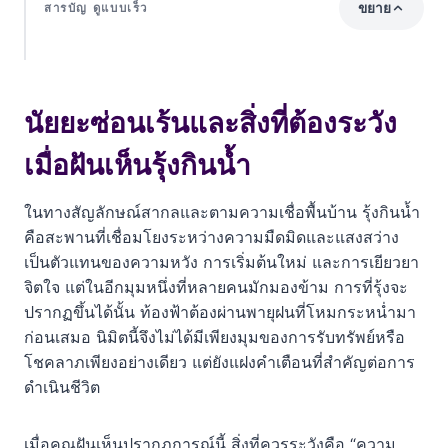
ขยาย
สารบัญ ดูแบบเร็ว
นัยยะซ่อนเร้นและสิ่งที่ต้องระวังเมื่อฝันเห็นรุ้งกินน้ำ
ถอดรหัสจิตวิทยา ทำไมจิตใต้สำนึกถึงสร้างภาพ
นัยยะซ่อนเร้นและสิ่งที่ต้องระวัง
รุ้งกินน้ำ
เมื่อฝันเห็นรุ้งกินน้ำ
บริบทของรุ้งในฝัน สัญญาณเตือนและโอกาสที่ต่างกัน
ในทางสัญลักษณ์สากลและตามความเชื่อพื้นบ้าน รุ้งกินน้ำ
1. ฝันเห็นรุ้งกินน้ำ 1 เส้นชัดเจน: โอกาสเปิดกว้าง แต่ห้าม
คือสะพานที่เชื่อมโยงระหว่างความมืดมิดและแสงสว่าง
ประมาท
เป็นตัวแทนของความหวัง การเริ่มต้นใหม่ และการเยียวยา
2. ฝันเห็นรุ้งกินน้ำ 2 เส้น (รุ้งคู่): โชคลาภทวีคูณ และความ
จิตใจ แต่ในอีกมุมหนึ่งที่หลายคนมักมองข้าม การที่รุ้งจะ
รับผิดชอบที่เพิ่มขึ้น
ปรากฏขึ้นได้นั้น ท้องฟ้าต้องผ่านพายุฝนที่โหมกระหน่ำมา
ก่อนเสมอ นิมิตนี้จึงไม่ได้มีเพียงมุมของการรับทรัพย์หรือ
3. ฝันเห็นรุ้งกินน้ำไม่เต็มเส้น หรือขาดตอน: สัญญาณ
โชคลาภเพียงอย่างเดียว แต่ยังแฝงคำเตือนที่สำคัญต่อการ
เตือนให้ทบทวนแผนงาน
ดำเนินชีวิต
4. ฝันเห็นรุ้งกินน้ำหลังฝนตกหนัก: การเยียวยาจิตใจหลัง
มรสุมชีวิต
เมื่อคุณฝันเห็นปรากฏการณ์นี้ สิ่งที่ควรระวังคือ “ความ