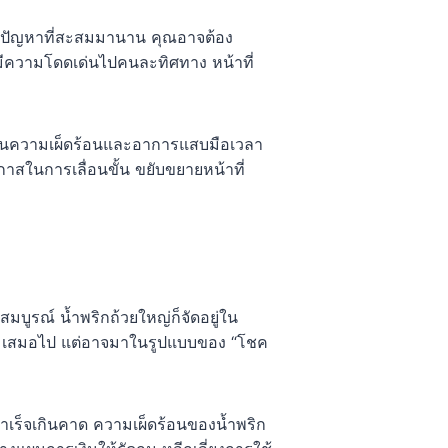
บปัญหาที่สะสมมานาน คุณอาจต้อง
มีความโดดเด่นไปคนละทิศทาง หน้าที่
มือนความเผ็ดร้อนและอาการแสบมือเวลา
สในการเลื่อนขั้น ขยับขยายหน้าที่
สมบูรณ์ น้ำพริกถ้วยใหญ่ก็จัดอยู่ใน
คๆ เสมอไป แต่อาจมาในรูปแบบของ “โชค
ำเร็จเกินคาด ความเผ็ดร้อนของน้ำพริก