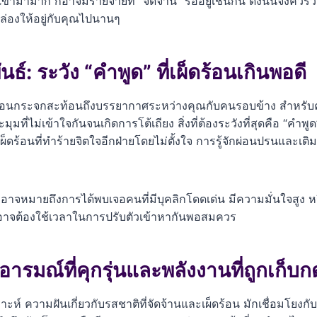
เข้ามามาก ก็อาจมีรายจ่ายที่ “จัดจ้าน” รออยู่เช่นกัน ดังนั้นจึงคว
ล่องให้อยู่กับคุณไปนานๆ
์: ระวัง “คำพูด” ที่เผ็ดร้อนเกินพอดี
ือนกระจกสะท้อนถึงบรรยากาศระหว่างคุณกับคนรอบข้าง สำหรับคนที่
ะมุมที่ไม่เข้าใจกันจนเกิดการโต้เถียง สิ่งที่ต้องระวังที่สุดคือ “คำพ
ร้อนที่ทำร้ายจิตใจอีกฝ่ายโดยไม่ตั้งใจ การรู้จักผ่อนปรนและเ
อาจหมายถึงการได้พบเจอคนที่มีบุคลิกโดดเด่น มีความมั่นใจสูง 
่อาจต้องใช้เวลาในการปรับตัวเข้าหากันพอสมควร
รมณ์ที่คุกรุ่นและพลังงานที่ถูกเก็บก
ห์ ความฝันเกี่ยวกับรสชาติที่จัดจ้านและเผ็ดร้อน มักเชื่อมโยงก