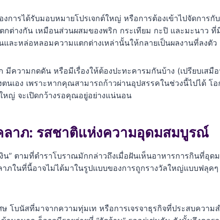
องการได้รับมอบหมายโปรเจกต์ใหญ่ หรือการต้องเข้าไปจัดการกั
แตกต่างกัน เหมือนส่วนผสมของพริก กระเทียม กะปิ และมะนาว ที่
นและหล่อหลอมความแตกต่างเหล่านั้นให้กลายเป็นผลงานที่ลงตัว
มีความกดดัน หรือมีเรื่องให้ต้องปะทะคารมกันบ้าง (เปรียบเส
องตนเอง เพราะหากคุณสามารถก้าวผ่านอุปสรรคในช่วงนี้ไปได้ โอกา
ใหญ่ จะเปิดกว้างรอคุณอยู่อย่างแน่นอน
คลาภ: รสชาติแห่งความอุดมสมบูรณ์
เงิน” ตามที่ตำราโบราณมักกล่าวถึงเมื่อฝันเห็นอาหารการกินที่อุดม
ชคลาภในที่นี้อาจไม่ได้มาในรูปแบบของการถูกรางวัลใหญ่แบบฟลุ
ษ โบนัสที่มาจากความทุ่มเท หรือการเจรจาธุรกิจที่ประสบความส