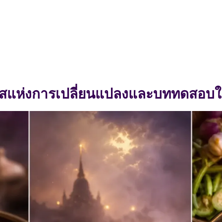
สแห่งการเปลี่ยนแปลงและบททดสอบใน