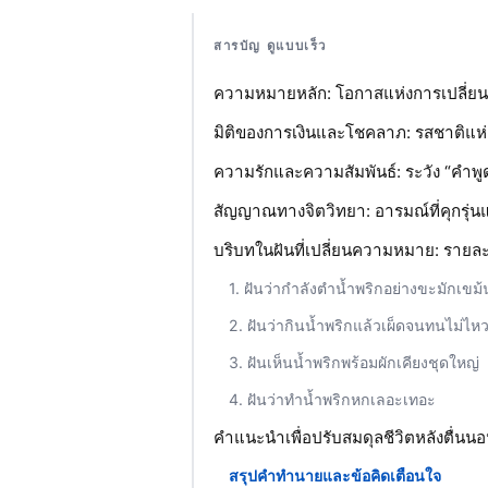
สารบัญ ดูแบบเร็ว
ความหมายหลัก: โอกาสแห่งการเปลี่
มิติของการเงินและโชคลาภ: รสชาติแห
ความรักและความสัมพันธ์: ระวัง “คำพูด”
สัญญาณทางจิตวิทยา: อารมณ์ที่คุกรุ่นแ
บริบทในฝันที่เปลี่ยนความหมาย: รายละ
1. ฝันว่ากำลังตำน้ำพริกอย่างขะมักเขม้
2. ฝันว่ากินน้ำพริกแล้วเผ็ดจนทนไม่ไห
3. ฝันเห็นน้ำพริกพร้อมผักเคียงชุดใหญ่
4. ฝันว่าทำน้ำพริกหกเลอะเทอะ
คำแนะนำเพื่อปรับสมดุลชีวิตหลังตื่นน
สรุปคำทำนายและข้อคิดเตือนใจ