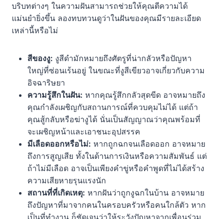
บริบทต่างๆ ในความฝันสามารถช่วยให้คุณตีความได้
แม่นยำยิ่งขึ้น ลองทบทวนดูว่าในฝันของคุณมีรายละเอียด
เหล่านี้หรือไม่
สีของงู:
งูสีดำมักหมายถึงศัตรูที่น่ากลัวหรือปัญหา
ใหญ่ที่ซ่อนเร้นอยู่ ในขณะที่งูสีเขียวอาจเกี่ยวกับความ
อิจฉาริษยา
ความรู้สึกในฝัน:
หากคุณรู้สึกกลัวสุดขีด อาจหมายถึง
คุณกำลังเผชิญกับสถานการณ์ที่ควบคุมไม่ได้ แต่ถ้า
คุณสู้กลับหรือฆ่างูได้ นั่นเป็นสัญญาณว่าคุณพร้อมที่
จะเผชิญหน้าและเอาชนะอุปสรรค
มีเลือดออกหรือไม่:
หากถูกฉกจนเลือดออก อาจหมาย
ถึงการสูญเสีย ทั้งในด้านการเงินหรือความสัมพันธ์ แต่
ถ้าไม่มีเลือด อาจเป็นเพียงคำขู่หรือคำพูดที่ไม่ได้สร้าง
ความเสียหายรุนแรงนัก
สถานที่ที่เกิดเหตุ:
หากฝันว่าถูกงูฉกในบ้าน อาจหมาย
ถึงปัญหาที่มาจากคนในครอบครัวหรือคนใกล้ตัว หาก
เป็นที่ทำงาน ก็ชัดเจนว่าให้ระวังปัญหาจากเพื่อนร่วม