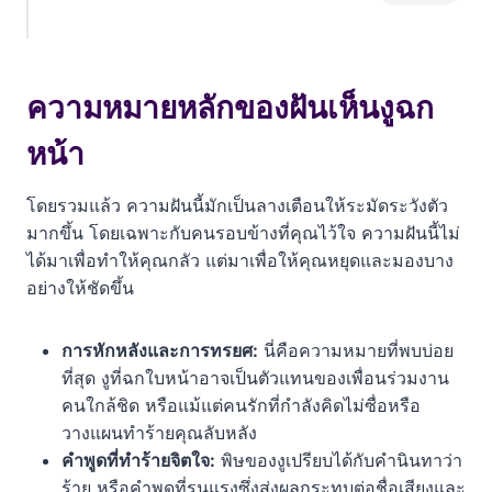
ความหมายหลักของฝันเห็นงูฉกหน้า
ในเชิงจิตวิทยา ฝันนี้สะท้อนอะไรในใจคุณ?
ความหมายหลักของฝันเห็นงูฉก
รายละเอียดในฝันบอกอะไรได้บ้าง?
หน้า
เมื่อตื่นจากฝันร้ายนี้ ควรทำอย่างไร?
โดยรวมแล้ว ความฝันนี้มักเป็นลางเตือนให้ระมัดระวังตัว
มากขึ้น โดยเฉพาะกับคนรอบข้างที่คุณไว้ใจ ความฝันนี้ไม่
เลขนำโชคที่เกี่ยวข้อง
ได้มาเพื่อทำให้คุณกลัว แต่มาเพื่อให้คุณหยุดและมองบาง
อย่างให้ชัดขึ้น
การหักหลังและการทรยศ:
นี่คือความหมายที่พบบ่อย
ที่สุด งูที่ฉกใบหน้าอาจเป็นตัวแทนของเพื่อนร่วมงาน
คนใกล้ชิด หรือแม้แต่คนรักที่กำลังคิดไม่ซื่อหรือ
วางแผนทำร้ายคุณลับหลัง
คำพูดที่ทำร้ายจิตใจ:
พิษของงูเปรียบได้กับคำนินทาว่า
ร้าย หรือคำพูดที่รุนแรงซึ่งส่งผลกระทบต่อชื่อเสียงและ