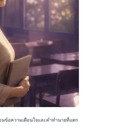
นซ่อนข้อความเตือนใจและคำทำนายที่แตก