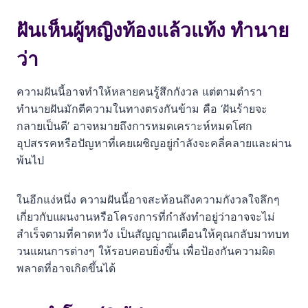
ฝันเห็นผู้หญิงท้องแล้วแท้ง ทำนาย
ว่า
ความฝันนี้อาจทำให้หลายคนรู้สึกกังวล แต่ตามตำรา
ทำนายฝันมักตีความในทางตรงกันข้าม คือ ‘ฝันร้ายจะ
กลายเป็นดี’ อาจหมายถึงการหมดเคราะห์หมดโศก
อุปสรรคหรือปัญหาที่เคยเผชิญอยู่กำลังจะคลี่คลายและผ่าน
พ้นไป
ในอีกแง่หนึ่ง ความฝันนี้อาจสะท้อนถึงความกังวลใจลึกๆ
เกี่ยวกับแผนงานหรือโครงการที่กำลังทำอยู่ว่าอาจจะไม่
สำเร็จตามที่คาดหวัง เป็นสัญญาณเตือนให้คุณกลับมาทบท
วนแผนการต่างๆ ให้รอบคอบยิ่งขึ้น เพื่อป้องกันความผิด
พลาดที่อาจเกิดขึ้นได้