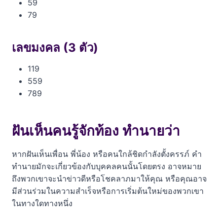
59
เลขนำโชค (2 ตัว)
79
เลขมงคล (3 ตัว)
เลขมงคล (3 ตัว)
ฝันเห็นผู้ชายท้อง ทำนายว่า
119
เลขนำโชค (2 ตัว)
559
เลขมงคล (3 ตัว)
789
โปรดใช้วิจารณญาณ
ฝันเห็นคนรู้จักท้อง ทำนายว่า
คำถามที่พบบ่อย (FAQ)
หากฝันเห็นเพื่อน พี่น้อง หรือคนใกล้ชิดกำลังตั้งครรภ์ คำ
ฝันเห็นผู้หญิงท้องบ่อยๆ หมายถึงอะไร?
ทำนายมักจะเกี่ยวข้องกับบุคคลคนนั้นโดยตรง อาจหมาย
ถ้าฝันเห็นคนท้องแล้วรู้สึกไม่ดี ควรทำอย่างไร?
ถึงพวกเขาจะนำข่าวดีหรือโชคลาภมาให้คุณ หรือคุณอาจ
มีส่วนร่วมในความสำเร็จหรือการเริ่มต้นใหม่ของพวกเขา
เลขนำโชคจากความฝันเชื่อถือได้แค่ไหน?
ในทางใดทางหนึ่ง