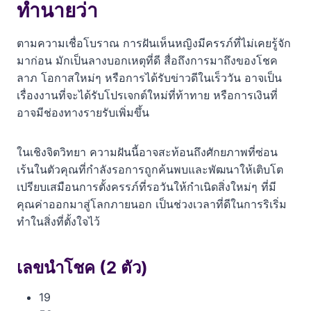
ทำนายว่า
เลขมงคล (3 ตัว)
ฝันเห็นผู้หญิงท้องแก่ใกล้คลอด ทำนายว่า
ตามความเชื่อโบราณ การฝันเห็นหญิงมีครรภ์ที่ไม่เคยรู้จัก
มาก่อน มักเป็นลางบอกเหตุที่ดี สื่อถึงการมาถึงของโชค
เลขนำโชค (2 ตัว)
ลาภ โอกาสใหม่ๆ หรือการได้รับข่าวดีในเร็ววัน อาจเป็น
เลขมงคล (3 ตัว)
เรื่องงานที่จะได้รับโปรเจกต์ใหม่ที่ท้าทาย หรือการเงินที่
อาจมีช่องทางรายรับเพิ่มขึ้น
ฝันเห็นผู้หญิงท้องแฝด ทำนายว่า
เลขนำโชค (2 ตัว)
ในเชิงจิตวิทยา ความฝันนี้อาจสะท้อนถึงศักยภาพที่ซ่อน
เร้นในตัวคุณที่กำลังรอการถูกค้นพบและพัฒนาให้เติบโต
เลขมงคล (3 ตัว)
เปรียบเสมือนการตั้งครรภ์ที่รอวันให้กำเนิดสิ่งใหม่ๆ ที่มี
คุณค่าออกมาสู่โลกภายนอก เป็นช่วงเวลาที่ดีในการริเริ่ม
ฝันเห็นผู้หญิงท้องแล้วแท้ง ทำนายว่า
ทำในสิ่งที่ตั้งใจไว้
เลขนำโชค (2 ตัว)
เลขนำโชค (2 ตัว)
เลขมงคล (3 ตัว)
ฝันว่าได้คุยกับคนท้อง ทำนายว่า
19