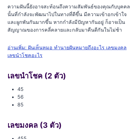
ความฝันนี้ยังอาจสะท้อนถึงความสัมพันธ์ของคุณกับบุคคล
นั้นที่กำลังจะพัฒนาไปในทางที่ดีขึ้น มีความเข้าอกเข้าใจ
และผูกพันกันมากขึ้น หากกำลังมีปัญหากันอยู่ ก็อาจเป็น
สัญญาณของการคลี่คลายและกลับมาคืนดีกันในไม่ช้า
อ่านเพิ่ม: ฝันเห็นหมอ ทำนายฝันหมายถึงอะไร เลขมงคล
เลขนำโชคอะไร
เลขนำโชค (2 ตัว)
45
56
85
เลขมงคล (3 ตัว)
455