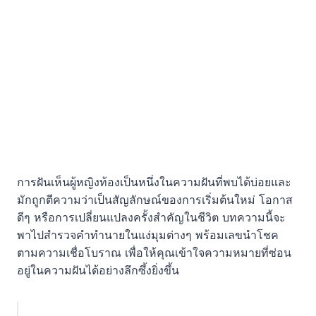
การฝันเห็นผู้หญิงท้องเป็นหนึ่งในความฝันที่พบได้บ่อยและ
มักถูกตีความว่าเป็นสัญลักษณ์ของการเริ่มต้นใหม่ โอกาส
ดีๆ หรือการเปลี่ยนแปลงครั้งสำคัญในชีวิต บทความนี้จะ
พาไปสำรวจคำทำนายในแง่มุมต่างๆ พร้อมเลขนำโชค
ตามความเชื่อโบราณ เพื่อให้คุณเข้าใจความหมายที่ซ่อน
อยู่ในความฝันได้อย่างลึกซึ้งยิ่งขึ้น