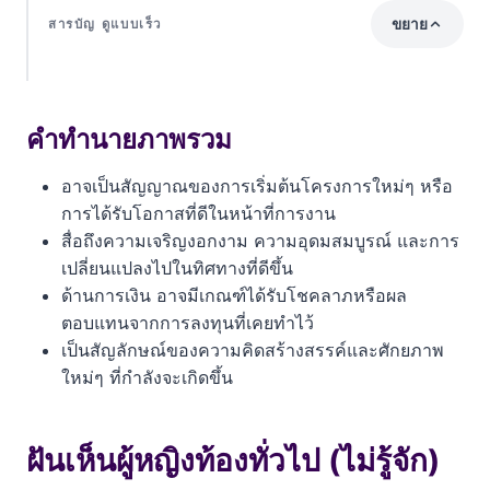
ขยาย
สารบัญ ดูแบบเร็ว
คำทำนายภาพรวม
ฝันเห็นผู้หญิงท้องทั่วไป (ไม่รู้จัก) ทำนายว่า
คำทำนายภาพรวม
เลขนำโชค (2 ตัว)
อาจเป็นสัญญาณของการเริ่มต้นโครงการใหม่ๆ หรือ
การได้รับโอกาสที่ดีในหน้าที่การงาน
เลขมงคล (3 ตัว)
สื่อถึงความเจริญงอกงาม ความอุดมสมบูรณ์ และการ
เปลี่ยนแปลงไปในทิศทางที่ดีขึ้น
ฝันเห็นคนรู้จักท้อง ทำนายว่า
ด้านการเงิน อาจมีเกณฑ์ได้รับโชคลาภหรือผล
เลขนำโชค (2 ตัว)
ตอบแทนจากการลงทุนที่เคยทำไว้
เป็นสัญลักษณ์ของความคิดสร้างสรรค์และศักยภาพ
เลขมงคล (3 ตัว)
ใหม่ๆ ที่กำลังจะเกิดขึ้น
ฝันว่าตัวเองท้อง (สำหรับผู้หญิง) ทำนายว่า
ฝันเห็นผู้หญิงท้องทั่วไป (ไม่รู้จัก)
เลขนำโชค (2 ตัว)