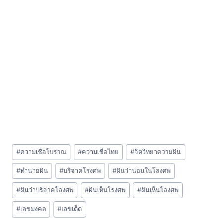
Post
#
ความเชื่อโบราณ
#
ความเชื่อไทย
#
จิตวิทยาความฝัน
Tags:
#
ทำนายฝัน
#
บริจาคโรงศพ
#
ฝันว่านอนในโลงศพ
#
ฝันว่าบริจาคโลงศพ
#
ฝันเห็นโรงศพ
#
ฝันเห็นโลงศพ
#
เลขมงคล
#
เลขเด็ด