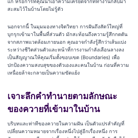
แก้ หรือการที่คุณนำเอาความเครียดจากที่ทำงานกลับมา
ฝันว่าได้ขี่ควาย
สะสมไว้ในบ้านโดยไม่รู้ตัว
ฝันเห็นฝูงควายจำนวนมาก
นอกจากนี้ ในมุมมองทางจิตวิทยา การฝันถึงสัตว์ใหญ่ที่
ฝันเห็นควายแช่น้ำหรือปลักโคลน
บุกรุกเข้ามาในพื้นที่ส่วนตัว มักสะท้อนถึงความรู้สึกกดดัน
จากสภาพแวดล้อมภายนอก คุณอาจกำลังรู้สึกว่าเส้นแบ่ง
ผลกระทบ 4 มิติ: งาน เงิน ความรัก และสุขภาพจิต
ระหว่างชีวิตส่วนตัวและหน้าที่การงานกำลังเลือนลางลง
เป็นสัญญาณให้คุณเริ่มตั้งขอบเขต (Boundaries) เพื่อ
บทสรุปและวิธีรับมือเมื่อฝันเห็นควายเดินเข้าบ้าน
ปกป้องความสงบสุขของตัวเองและคนในบ้าน ก่อนที่ความ
ตัวเลขนำโชค
เหนื่อยล้าจะกลายเป็นความขัดแย้ง
คำถามที่พบบ่อย
เจาะลึกคำทำนายตามลักษณะ
เรื่องแนะนำ
ของควายที่เข้ามาในบ้าน
บริบทและท่าทีของควายในความฝัน เป็นตัวแปรสำคัญที่
เปลี่ยนความหมายจากเรื่องหนึ่งไปสู่อีกเรื่องหนึ่ง การ