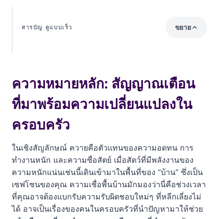
ขยาย
สารบัญ ดูแบบเร็ว
ความหมายหลัก: สัญญาณเตือนที่มาพร้อมความ
เปลี่ยนแปลงในครอบครัว
ความหมายหลัก: สัญญาณเตือน
เจาะลึกคำทำนายตามลักษณะของควายที่เข้ามาในบ้าน
ที่มาพร้อมความเปลี่ยนแปลงใน
1. ควายเดินเข้ามาอย่างสงบและเชื่อง
ครอบครัว
2. ควายดุร้าย วิ่งชน หรือทำลายข้าวของในบ้าน
ในเชิงสัญลักษณ์ ควายคือตัวแทนของความอดทน การ
3. ฝันเห็นควายเผือกเดินเข้าบ้าน
ทำงานหนัก และความซื่อสัตย์ เมื่อสัตว์ที่มีพลังงานของ
4. ควายเดินเข้ามาแล้วนอนพัก
ความหนักแน่นเช่นนี้เดินเข้ามาในพื้นที่ของ “บ้าน” ซึ่งเป็น
เซฟโซนของคุณ ความเชื่อพื้นบ้านมักมองว่านี่คือช่วงเวลา
มิติอื่นๆ ของการฝันเห็นควายที่ควรเรียนรู้
ที่คุณอาจต้องแบกรับความรับผิดชอบใหม่ๆ ที่หลีกเลี่ยงไม่
ได้ อาจเป็นเรื่องของคนในครอบครัวที่นำปัญหามาให้ช่วย
ฝันว่าถูกควายไล่ขวิด