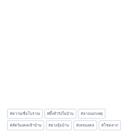
Post
#
ความเชื่อโบราณ
#
ผึ้งทำรังในบ้าน
#
ลางบอกเหตุ
Tags:
#
สัตว์มงคลเข้าบ้าน
#
ฮวงจุ้ยบ้าน
#
เลขมงคล
#
โชคลาภ