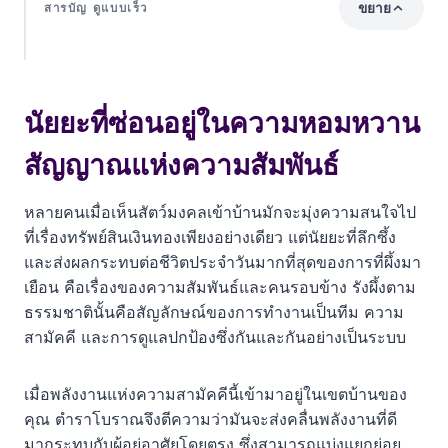
ขยาย
สารบัญ ดูแบบเร็ว
นัยยะที่ซ่อนอยู่ในความหอมหวาน สัญญาณแห่งความ
สัมพันธ์
นัยยะที่ซ่อนอยู่ในความหอมหวาน
1. ความรักและความกลมเกลียวในครอบครัว
สัญญาณแห่งความสัมพันธ์
2. คนโสดกับการพบเจอคู่สร้างคู่สม
หลายคนเมื่อเห็นสัตว์มงคลเข้าบ้านมักจะมุ่งความสนใจไป
3. การอุปถัมภ์ค้ำชูจากผู้ใหญ่และเจ้านาย
ที่เรื่องทรัพย์สินเงินทองเพียงอย่างเดียว แต่นัยยะที่ลึกซึ้ง
ความเชื่อโบราณ ทำไมผึ้งถึงเป็นตัวแทนแห่งความ
และส่งผลกระทบต่อชีวิตประจำวันมากที่สุดของการที่ผึ้งมา
มั่งคั่ง
เยือน คือเรื่องของความสัมพันธ์และคนรอบข้าง รังผึ้งตาม
ธรรมชาตินั้นคือสัญลักษณ์ของการทำงานเป็นทีม ความ
ตำแหน่งที่ผึ้งทำรัง บอกลางดีเรื่องอะไรบ้าง
สามัคคี และการดูแลปกป้องซึ่งกันและกันอย่างเป็นระบบ
1. บริเวณชายคาบ้าน หรือระเบียง
เมื่อพลังงานแห่งความสามัคคีนี้เข้ามาอยู่ในเขตบ้านของ
2. บนต้นไม้ใหญ่ในบริเวณบ้าน
คุณ ตำราโบราณจึงตีความว่ามันจะส่งคลื่นพลังงานที่ดี
มากระทบกับผู้อยู่อาศัยโดยตรง ซึ่งสามารถแบ่งแยกย่อย
3. ใกล้ประตูทางเข้าหลัก