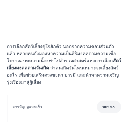
การเลือกสัตว์เลี้ยงคู่ใจสักตัว นอกจากความชอบส่วนตัว
แล้ว หลายคนยังมองหาความเป็นสิริมงคลตามความเชื่อ
โบราณ บทความนี้จะพาไปสำรวจศาสตร์แห่งการเลือก
สัตว์
เลี้ยงมงคลตามวันเกิด
ว่าคนเกิดวันไหนเหมาะจะเลี้ยงสัตว์
อะไร เพื่อช่วยเสริมดวงชะตา บารมี และนำพาความเจริญ
รุ่งเรืองมาสู่ผู้เลี้ยง
ขยาย
สารบัญ ดูแบบเร็ว
แง่คิดมุมมองความเห็น