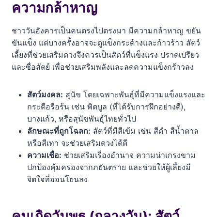
ความกล้าหาญ
ชาววันอังคารเป็นคนตรงไปตรงมา มีความกล้าหาญ ขยัน
ขันแข็ง แต่บางครั้งอาจจะดูแข็งกระด้างและก้าวร้าว สัตว์
เลี้ยงที่ช่วยเสริมดวงจึงควรเป็นสัตว์ที่แข็งแรง ปราดเปรียว
และซื่อสัตย์ เพื่อช่วยเสริมพลังและลดความแข็งกร้าวลง
สัตว์มงคล:
สุนัข โดยเฉพาะพันธุ์ที่มีความแข็งแรงและ
กระตือรือร้น เช่น พิตบูล (ที่ได้รับการฝึกอย่างดี),
บางแก้ว, หรือสุนัขพันธุ์ไทยทั่วไป
ลักษณะที่ถูกโฉลก:
สัตว์ที่มีสีเข้ม เช่น สีดำ สีน้ำตาล
หรือสีเทา จะช่วยเสริมดวงได้ดี
ความเชื่อ:
ช่วยเสริมเรื่องอำนาจ ความน่าเกรงขาม
ปกป้องคุ้มครองจากภยันตราย และช่วยให้ผู้เลี้ยงมี
จิตใจที่อ่อนโยนลง
คนเกิดวันพุธ (กลางวัน): สัตว์