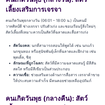
เลี้ยงเสริมการเจรจา
คนเกิดวันพุธกลางวัน (06:01 – 18:00 น.) เป็นคนมี
วาทศิลป์ดี ช่างเจรจา ปรับตัวเก่ง และชอบเรียนรู้สิ่งใหม่ๆ
สัตว์เลี้ยงที่เหมาะควรเป็นสัตว์ที่ฉลาดและสื่อสารเก่ง
สัตว์มงคล:
นกที่สามารถสอนให้พูดได้ เช่น นกแก้ว
นกขุนทอง หรือสุนัขพันธุ์เล็กที่ฉลาดและฝึกง่าย เช่น
พุดเดิ้ล, ชิสุ
ลักษณะที่ถูกโฉลก:
สัตว์ที่มีความฉลาดแสนรู้ มีสีสัน
สดใส หรือมีสีเขียวเป็นส่วนประกอบ
ความเชื่อ:
ช่วยเสริมดวงด้านการสื่อสาร เจรจาค้าขาย
ให้ประสบความสำเร็จ มีคนคอยช่วยเหลืออุปถัมภ์
คนเกิดวันพุธ (กลางคืน): สัตว์