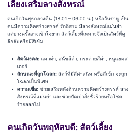
เลี้ยงเสริมลางสังหรณ์
คนเกิดวันพุธกลางคืน (18:01 – 06:00 น.) หรือวันราหู เป็น
คนมีความคิดสร้างสรรค์ รักอิสระ มีลางสังหรณ์แม่นยำ
แต่บางครั้งอาจเข้าใจยาก สัตว์เลี้ยงที่เหมาะจึงเป็นสัตว์ที่ดู
ลึกลับหรือมีสีเข้ม
สัตว์มงคล:
แมวดำ, สุนัขสีดำ, กระต่ายสีดำ, หนูแฮมส
เตอร์
ลักษณะที่ถูกโฉลก:
สัตว์ที่มีสีดำสนิท หรือสีเข้ม จะถูก
โฉลกเป็นพิเศษ
ความเชื่อ:
ช่วยเสริมพลังด้านความคิดสร้างสรรค์ ลาง
สังหรณ์ที่แม่นยำ และช่วยปัดเป่าสิ่งชั่วร้ายหรือโชค
ร้ายออกไป
คนเกิดวันพฤหัสบดี: สัตว์เลี้ยง