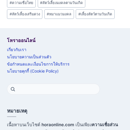
#
ความเชื่อไทย
#
สัตว์เลี้ยงมงคลตามวันเกิด
Tags:
#
สัตว์เลี้ยงเสริมดวง
#
หมาแมวมงคล
#
เลี้ยงสัตว์ตามวันเกิด
โหราออนไลน์
เกี่ยวกับเรา
นโยบายความเป็นส่วนตัว
ข้อกำหนดและเงื่อนไขการให้บริการ
นโยบายคุกกี้ (Cookie Policy)
หมายเหตุ
เนื้อหาบนเว็บไซต์
horaonline.com
เป็นเพียง
ความเชื่อส่วน