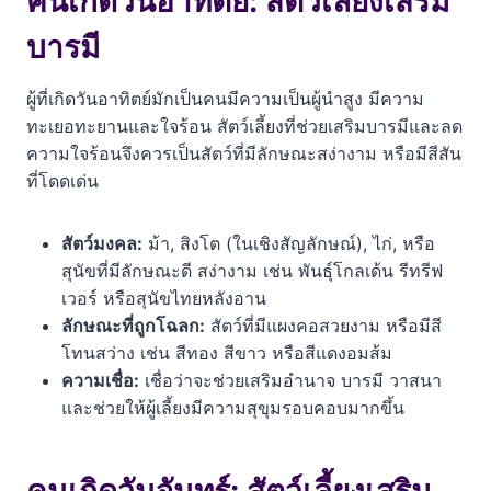
คนเกิดวันอาทิตย์: สัตว์เลี้ยงเสริม
บารมี
ผู้ที่เกิดวันอาทิตย์มักเป็นคนมีความเป็นผู้นำสูง มีความ
ทะเยอทะยานและใจร้อน สัตว์เลี้ยงที่ช่วยเสริมบารมีและลด
ความใจร้อนจึงควรเป็นสัตว์ที่มีลักษณะสง่างาม หรือมีสีสัน
ที่โดดเด่น
สัตว์มงคล:
ม้า, สิงโต (ในเชิงสัญลักษณ์), ไก่, หรือ
สุนัขที่มีลักษณะดี สง่างาม เช่น พันธุ์โกลเด้น รีทรีฟ
เวอร์ หรือสุนัขไทยหลังอาน
ลักษณะที่ถูกโฉลก:
สัตว์ที่มีแผงคอสวยงาม หรือมีสี
โทนสว่าง เช่น สีทอง สีขาว หรือสีแดงอมส้ม
ความเชื่อ:
เชื่อว่าจะช่วยเสริมอำนาจ บารมี วาสนา
และช่วยให้ผู้เลี้ยงมีความสุขุมรอบคอบมากขึ้น