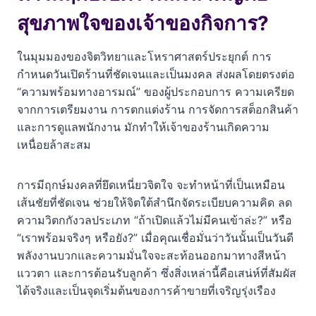
ปฏิทิน ฤกษ์เปิดร้านใหม่ 2569 (พฤษภาคม – ธันวาคม)
สุขภาพใจของเจ้าของกิจการ?
1. เดือนพฤษภาคม 2569: โดดเด่นเรื่องการเจรจาและ
ขยายเครือข่าย
ในมุมมองของจิตวิทยาและโหราศาสตร์ประยุกต์ การ
กำหนดวันเปิดร้านที่ชัดเจนและเป็นมงคล ส่งผลโดยตรงต่อ
2. เดือนมิถุนายน 2569: เน้นความมั่นคงและรากฐาน
ระยะยาว
“ความพร้อมทางอารมณ์” ของผู้ประกอบการ ความเครียด
จากการเตรียมงาน การตกแต่งร้าน การจัดการสต็อกสินค้า
3. เดือนกรกฎาคม 2569: ดึงดูดความสนใจ เรียกลูกค้าเข้า
และการดูแลพนักงาน มักทำให้เจ้าของร้านเกิดความ
ร้าน
เหนื่อยล้าสะสม
4. เดือนสิงหาคม 2569: กิจการครอบครัวและการซื้อขาย
ที่คล่องตัว
การมีฤกษ์มงคลที่ยึดเหนี่ยวจิตใจ จะทำหน้าที่เป็นเหมือน
เส้นชัยที่ชัดเจน ช่วยให้จิตใต้สำนึกจัดระเบียบความคิด ลด
5. เดือนกันยายน 2569: เสริมความอุดมสมบูรณ์และโชค
ความวิตกกังวลประเภท “ถ้าเปิดแล้วไม่มีคนเข้าล่ะ?” หรือ
ลาภ
“เราพร้อมจริงๆ หรือยัง?” เมื่อคุณเชื่อมั่นว่าวันนั้นเป็นวันดี
6. เดือนตุลาคม 2569: วันธงชัยโดดเด่น ชัยชนะเหนือคู่
พลังงานบวกและความมั่นใจจะสะท้อนออกมาทางสีหน้า
แข่ง
แววตา และการต้อนรับลูกค้า ซึ่งสิ่งเหล่านี้คือเสน่ห์ที่สัมผัส
ได้จริงและเป็นจุดเริ่มต้นของการค้าขายที่เจริญรุ่งเรือง
7. เดือนพฤศจิกายน 2569: เสริมความมั่งคั่ง รับทรัพย์
ปลายปี